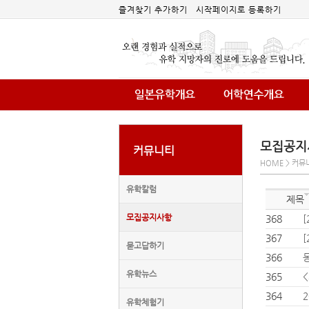
즐겨찾기 추가하기
시작페이지로 등록하기
모집공지
커뮤니티
HOME > 커뮤
유학칼럼
제목
모집공지사항
368
[
367
[
묻고답하기
366
유학뉴스
365
364
2
유학체험기