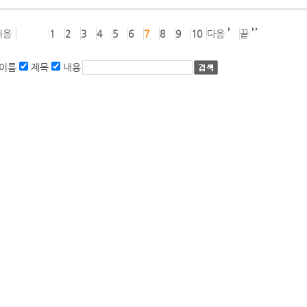
처음
1
2
3
4
5
6
7
8
9
10
다음
끝
이름
제목
내용