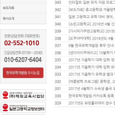
343
인터컬트 일본 취직 지원 프로그램
보도자료
342
[보도자료] 중고등학생 겨울방학
341
일본 고등학교 유학 대비 영어 ,
회사소개
340
[쇼린고등학교] 2018년 4월
339
[가시마가쿠엔고등학교] 2018
338
[도쿠야마대학] 2018년도 4월
337
8월 한국유학개발원 휴무 안내
336
[센다이이쿠에이고] 10월학기 
335
2017년 가을학기 대학 입학 
334
2017년 가을학기 대학 입학 
333
2017년 가을학기 유학생 별과
332
[여름방학 프로그램] 중학생,
331
2017년 4월학기 수속생 출국
330
한국유학개발원 카카오톡 등록 
329
2017년도 워킹홀리데이 접수 