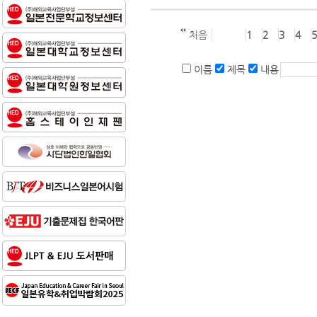
처음
1
2
3
4
5
이름
제목
내용