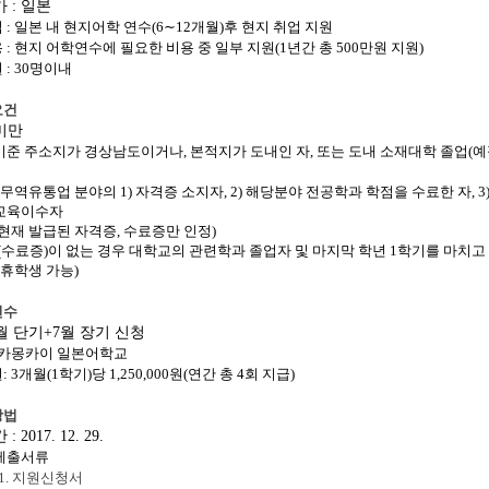
가
:
일본
법
:
일본 내 현지어학 연수
(6∼12
개월
)
후 현지 취업 지원
용
:
현지 어학연수에 필요한 비용 중 일부 지원
(1
년간 총
500
만원 지원
)
원
: 30
명이내
요건
미만
기준 주소지가 경상남도이거나
,
본적지가 도내인 자
,
또는 도내 소재대학 졸업
(
예
무역유통업 분야의
1)
자격증 소지자
, 2)
해당분야 전공학과 학점을 수료한 자
, 3
교육이수자
현재 발급된 자격증
,
수료증만 인정
)
(
수료증
)
이 없는 경우 대학교의 관련학과 졸업자 및 마지막 학년
1
학기를 마치고
휴학생 가능
)
연수
월 단기
+7
월 장기 신청
카몽카이 일본어학교
원
: 3
개월
(1
학기
)
당
1,250,000
원
(
연간 총
4
회 지급
)
방법
간
: 2017. 12. 29.
제출서류
1.
지원신청서