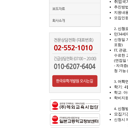
취업국
추진방
보도자료
지원내
모집인
회사소개
2.
신청
만
34
세
신청일 
포함
)
IT,
관광
,
수료한 
(
면접일 
-
자격증
청 가능
(
3.
어학
학기
: 4
학교
:
아
학비지
4.
신청
모집기
신청시 