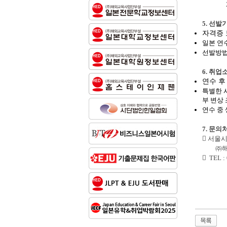
5.
선발
자격증
일본 연
선발방
6.
취업소
연수 후
특별한 
부 변상
연수 중
7.
문의

서울시
㈜

TEL :