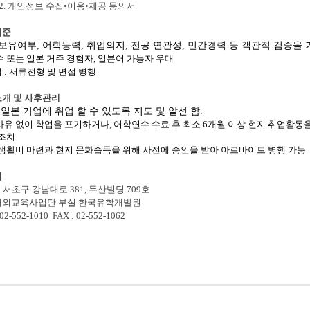
2.
개인정보 수집
•
이용
•
제공 동의서
기준
 보유여부
,
어학능력
,
취업의지
,
전공 연관성
,
민간경력 등 객관적 검증을 
수 또는 일본 거주 경험자
,
일본어 가능자 우대
법
:
서류전형 및 면접 병행
개 및 사후관리
 일본 기업에 취업 할 수 있도록 지도 및 알선 함
.
사유 없이 학업을 포기하거나
,
어학연수 수료 후 최소
6
개월 이상 현지 취업활동을
 조치
 생활비 마련과 현지 문화습득을 위해 사전에 승인을 받아 아르바이트 병행 가능
처
 서초구 강남대로
381,
두산빌딩
709
호
해외교육사업단 부설 한국유학개발원
 02-552-1010
FAX : 02-552-1062