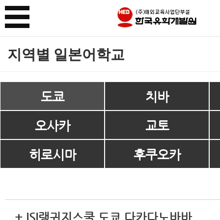
지역별 일본어학교
도쿄
치바
오사카
교토
히로시마
후쿠오카
+ ISI랭귀지스쿨 도쿄 다카다노바바